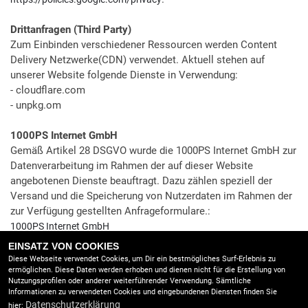
Drittanfragen (Third Party)
Zum Einbinden verschiedener Ressourcen werden Content
Delivery Netzwerke(CDN) verwendet. Aktuell stehen auf
unserer Website folgende Dienste in Verwendung:
- cloudflare.com
- unpkg.om
1000PS Internet GmbH
Gemäß Artikel 28 DSGVO wurde die 1000PS Internet GmbH zur
Datenverarbeitung im Rahmen der auf dieser Website
angebotenen Dienste beauftragt. Dazu zählen speziell der
Versand und die Speicherung von Nutzerdaten im Rahmen der
zur Verfügung gestellten Anfrageformulare.:
1000PS Internet GmbH
Emmerbergasse 5
EINSATZ VON COOKIES
2700 Wiener Neustadt
Diese Webseite verwendet Cookies, um Dir ein bestmögliches Surf-Erlebnis zu
ermöglichen. Diese Daten werden erhoben und dienen nicht für die Erstellung von
Nutzungsprofilen oder anderer weiterführender Verwendung. Sämtliche
Informationen zu verwendeten Cookies und eingebundenen Diensten finden Sie
Welche Rechte haben Sie bezüglich Ihrer Daten?
Datenschutzerklärung
hier: